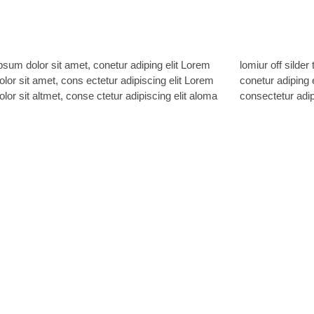
sum dolor sit amet, conetur adiping elit Lorem
ff silder tolos. Lorem ipsum dolor sitlor amet,
lor sit amet, cons ectetur adipiscing elit Lorem
 adiping elit Lorem ipsum dolor sit amet,
lor sit altmet, conse ctetur adipiscing elit aloma
consectetur adipi